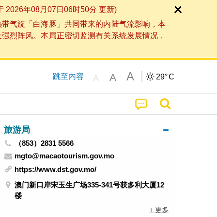
6年08月07日06时50分 更新)
热带气旋「白海豚」共同带来的内陆气流影响，本
及强烈阵风。本局正密切监测有关系统发展情况，
A
A
跳至内容
29°
C
A
旅游局
（853）2831 5566
mgto@macaotourism.gov.mo
https://www.dst.gov.mo/
澳门新口岸宋玉生广场335-341号获多利大厦12
楼
+ 更多