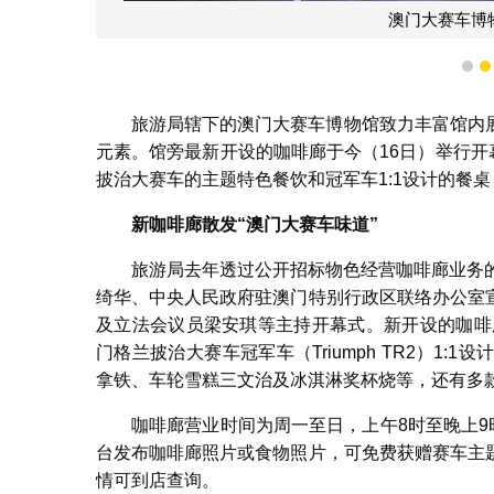
澳门大赛车博
1
旅游局辖下的澳门大赛车博物馆致力丰富馆内
元素。馆旁最新开设的咖啡廊于今（16日）举行开
披治大赛车的主题特色餐饮和冠军车1:1设计的餐
新咖啡廊散发
“
澳门大赛车味道
”
旅游局去年透过公开招标物色经营咖啡廊业务
绮华、中央人民政府驻澳门特别行政区联络办公室
及立法会议员梁安琪等主持开幕式。新开设的咖啡
门格兰披治大赛车冠军车（Triumph TR2）1
拿铁、车轮雪糕三文治及冰淇淋奖杯烧等，还有多
咖啡廊营业时间为周一至日，上午8时至晚上9
台发布咖啡廊照片或食物照片，可免费获赠赛车主
情可到店查询。