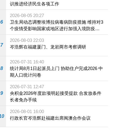
识推进经济民生各项工作
2026-08-05 20:27
6
卫生局动态调整埃博拉病毒病防疫措施 维持对3
个疫情受影响国家或地区进行加强入境防疫措
施
2026-08-03 22:03
7
岑浩辉在福建厦门、龙岩两市考察调研
2026-07-31 16:40
8
统计局8月1日起派员上门 协助住户完成2026 中
期人口统计问卷
2026-07-31 12:47
9
央积金2026年度款项明起接受提款 合发放条件
长者免办手续
2026-08-01 16:00
10
行政长官岑浩辉赴福建出席闽澳合作会议