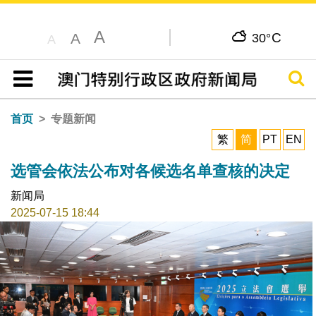
A
C
A
30°
A
搜寻
目录
首页
专题新闻
繁
简
PT
EN
选管会依法公布对各候选名单查核的决定
新闻局
2025-07-15 18:44