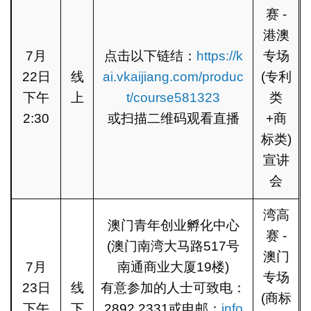
赛 -
港澳
7月
点击以下链结：
https://k
专场
22日
线
ai.vkaijiang.com/produc
(专利
下午
上
t/course581323
类
2:30
或扫描二维码观看直播
+商
标类)
宣讲
会
湾高
澳门青年创业孵化中心
赛 -
(澳门南湾大马路517号
澳门
7月
南通商业大厦19楼)
专场
23日
线
有意参加的人士可致电：
(商标
下午
下
2892 2331或电邮：
info