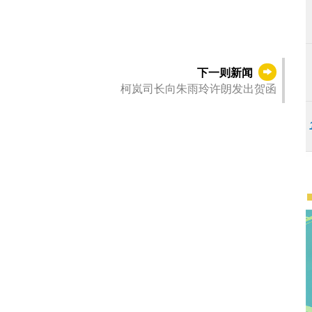
下一则新闻
柯岚司长向朱雨玲许朗发出贺函