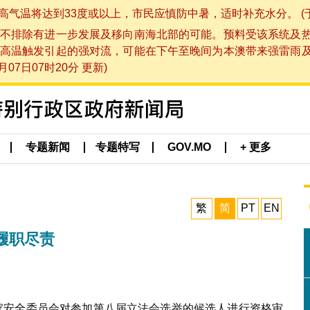
将达到33度或以上，市民应慎防中暑，适时补充水分。 (于 202
不排除有进一步发展及移向南海北部的可能。预料受该系统及
高温触发引起的强对流，可能在下午至晚间为本澳带来强雷雨
07日07时20分 更新)
专题新闻
专题特写
GOV.MO
+ 更多
繁
简
PT
EN
履职尽责
国家安全委员会对参加第八届立法会选举的候选人进行资格审