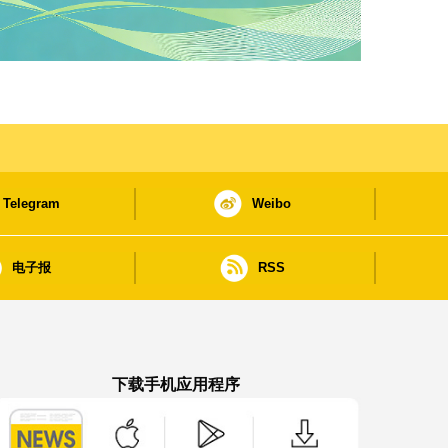
Telegram
Weibo
电子报
RSS
下载手机应用程序
澳门政府新闻 APP - App Store 下载
澳门政府新闻 APP - Google Pla
澳门政府新闻 APP -