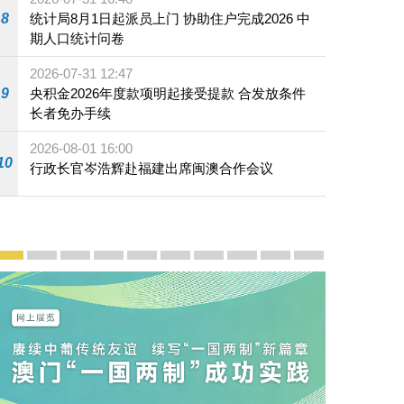
8
统计局8月1日起派员上门 协助住户完成2026 中
期人口统计问卷
2026-07-31 12:47
9
央积金2026年度款项明起接受提款 合发放条件
长者免办手续
2026-08-01 16:00
10
行政长官岑浩辉赴福建出席闽澳合作会议
宣传及推广
赓续中葡传统友谊 续写“一国两制”新篇章 — 澳门“一国
澳门名片集
行政长官岑浩辉11月18日发表2026年施政报
施政特写
澳门特别行政区经济和社会发展第二个五
横琴粤澳深度合作区专题网站
施政小讲堂
走进澳门
澳门相簿2020
《澳门微视