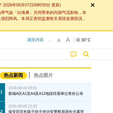
6年08月07日06时50分 更新)
热带气旋「白海豚」共同带来的内陆气流影响，本
及强烈阵风。本局正密切监测有关系统发展情况，
A
A
跳至内容
30°
C
A
热点新闻
热点图片
2026-08-03 09:01
1
新城A区A1至A4及A12地段经屋单位售价公布
2026-08-05 22:25
2
保安司司长陈子劲主持治安警察局局长伍素萍