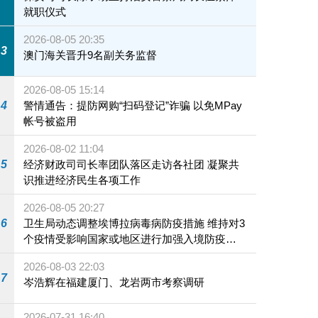
就职仪式
2026-08-05 20:35
3
澳门海关晋升9名副关务监督
2026-08-05 15:14
4
警情通告：提防网购“扫码登记”诈骗 以免MPay
帐号被盗用
2026-08-02 11:04
5
经济财政司司长率团队落区走访各社团 凝聚共
识推进经济民生各项工作
2026-08-05 20:27
6
卫生局动态调整埃博拉病毒病防疫措施 维持对3
个疫情受影响国家或地区进行加强入境防疫措
施
2026-08-03 22:03
7
岑浩辉在福建厦门、龙岩两市考察调研
2026-07-31 16:40