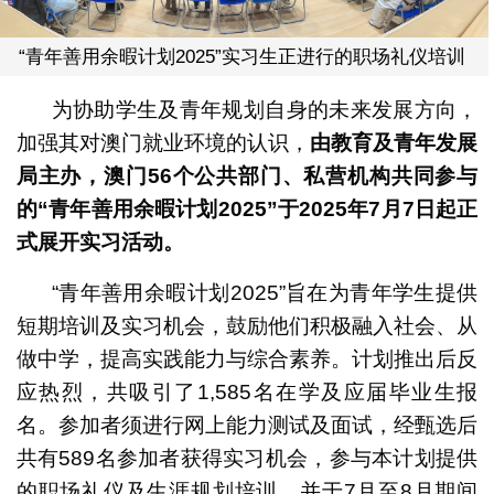
“青年善用余暇计划2025”实习生正进行的职场礼仪培训
为协助学生及青年规划自身的未来发展方向，
加强其对澳门就业环境的认识，
由教育及青年发展
局主办，澳门
56
个公共部门
、私营机构共同参与
的
“
青年善用余暇计划
2025”
于
2025
年
7
月
7
日起正
式展开实习活动。
“青年善用余暇计划2025”旨在为青年学生提供
短期培训及实习机会，鼓励他们积极融入社会、从
做中学，提高实践能力与综合素养。计划推出后反
应热烈，共吸引了1,585名在学及应届毕业生报
名。参加者须进行网上能力测试及面试，经甄选后
共有589名参加者获得实习机会，参与本计划提供
的职场礼仪及生涯规划培训，并于7月至8月期间