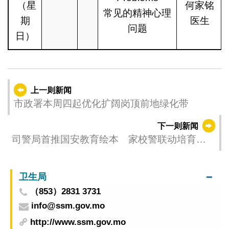
（星
何家铭
常见的精神心理
期
医生
问题
日）
上一则新闻
市政署本周四起优化扩阔岗顶前地绿化带
下一则新闻
司警局首推国安教育绘本 家校警联动培育爱
国栋梁
卫生局
（853）2831 3731
info@ssm.gov.mo
http://www.ssm.gov.mo