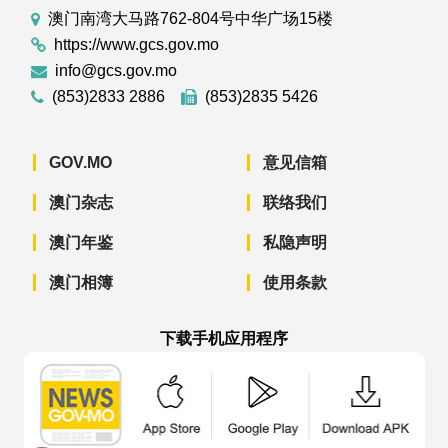
澳门南湾大马路762-804号中华广场15楼
https://www.gcs.gov.mo
info@gcs.gov.mo
(853)2833 2886
(853)2835 5426
GOV.MO
意见信箱
澳门杂志
联络我们
澳门年鉴
私隐声明
澳门相簿
使用条款
下载手机应用程序
澳门政府新闻 APP - App Store 下载
澳门政府新闻 APP - Googl
澳门政府新闻 