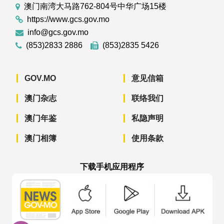
澳门南湾大马路762-804号中华广场15楼
https://www.gcs.gov.mo
info@gcs.gov.mo
(853)2833 2886
(853)2835 5426
GOV.MO
意见信箱
澳门杂志
联络我们
澳门年鉴
私隐声明
澳门相簿
使用条款
下载手机应用程序
澳门政府新闻 APP - App Store 下载
澳门政府新闻 APP - Googl
澳门政府新闻 