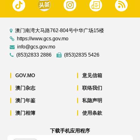
澳门南湾大马路762-804号中华广场15楼
https://www.gcs.gov.mo
info@gcs.gov.mo
(853)2833 2886
(853)2835 5426
GOV.MO
意见信箱
澳门杂志
联络我们
澳门年鉴
私隐声明
澳门相簿
使用条款
下载手机应用程序
澳门政府新闻 APP - App Store 下载
澳门政府新闻 APP - Googl
澳门政府新闻 