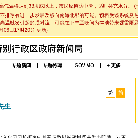
将达到33度或以上，市民应慎防中暑，适时补充水分。 (于 202
不排除有进一步发展及移向南海北部的可能。预料受该系统及
高温触发引起的强对流，可能在下午至晚间为本澳带来强雷雨
06日17时20分 更新)
专题新闻
专题特写
GOV.MO
+ 更多
繁
简
先生
会文化司司长柯岚向其家属致以诚挚慰问并发出唁函，对黄