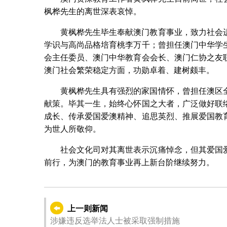
枫桦先生的离世深表哀悼。
黄枫桦先生毕生奉献澳门教育事业，致力社会
学识与高尚品格培育桃李万千；曾担任澳门中华学
会主任委员、澳门中华教育会会长、澳门仁协之友
澳门社会繁荣稳定方面，功勋卓着、建树颇丰。
黄枫桦先生具有强烈的家国情怀，曾担任澳区
献策。毕其一生，始终心怀国之大者，广泛做好联
成长、传承爱国爱澳精神、追思英烈、推展爱国教
为世人所敬仰。
社会文化司对其离世表示沉痛悼念，但其爱国
前行，为澳门的教育事业再上新台阶继续努力。
上一则新闻
涉嫌违反选举法人士被采取强制措施