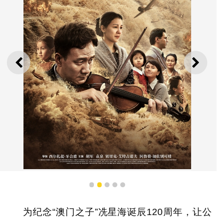
上一则
下一
电影《音乐家》
1
2
3
4
5
为纪念“澳门之子”冼星海诞辰120周年，让公