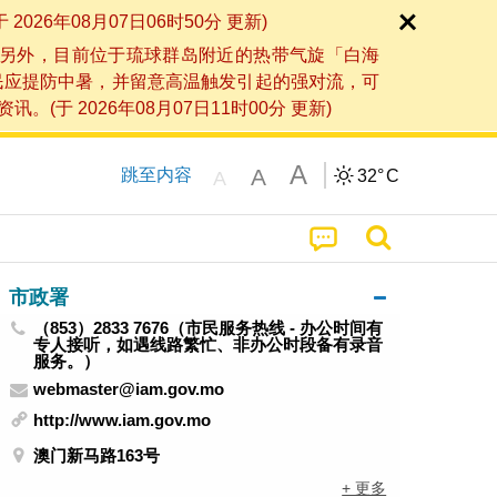
6年08月07日06时50分 更新)
另外，目前位于琉球群岛附近的热带气旋「白海
民应提防中暑，并留意高温触发引起的强对流，可
2026年08月07日11时00分 更新)
A
A
跳至内容
32°
C
A
市政署
（853）2833 7676（市民服务热线 - 办公时间有
专人接听，如遇线路繁忙、非办公时段备有录音
服务。）
webmaster@iam.gov.mo
http://www.iam.gov.mo
澳门新马路163号
+ 更多