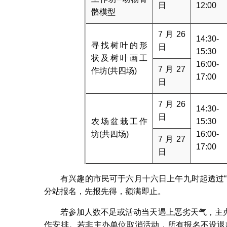
日
12:00
骼模型
7月26
14:30-
寻找树叶的形
日
15:30
状及树叶画工
16:00-
7月27
作坊(共四场)
17:00
日
7月26
14:30-
日
农场盆栽工作
15:30
坊(共四场)
16:00-
7月27
17:00
日
有兴趣的市民可于六月十六日上午九时起透过
分站报名，先报先得，额满即止。
若参加人数不足或活动当天遇上恶劣天气，主
作安排。若非主办单位取消活动，所有报名不设退