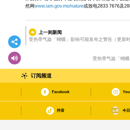
然网
www.iam.gov.mo/nature
或致电2833 7676及28
上一则新闻
受热带气旋「蝴蝶」影响可能发布之警告（更新时间：202
受热带气旋「蝴蝶」影
订阅频道
Facebook
You
抖音
今