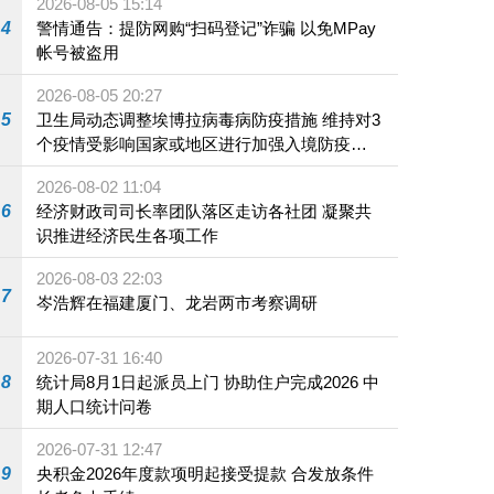
2026-08-05 15:14
4
警情通告：提防网购“扫码登记”诈骗 以免MPay
帐号被盗用
2026-08-05 20:27
5
卫生局动态调整埃博拉病毒病防疫措施 维持对3
个疫情受影响国家或地区进行加强入境防疫措
施
2026-08-02 11:04
6
经济财政司司长率团队落区走访各社团 凝聚共
识推进经济民生各项工作
2026-08-03 22:03
7
岑浩辉在福建厦门、龙岩两市考察调研
2026-07-31 16:40
8
统计局8月1日起派员上门 协助住户完成2026 中
期人口统计问卷
2026-07-31 12:47
9
央积金2026年度款项明起接受提款 合发放条件