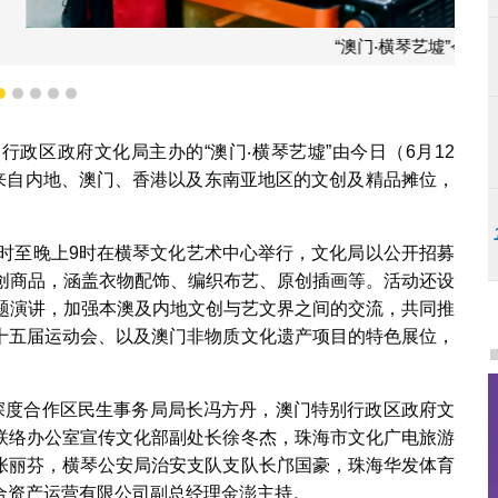
横琴艺墟”今日开幕
2
3
4
5
6
政区政府文化局主办的“澳门‧横琴艺墟”由今日（6月12
个来自内地、澳门、香港以及东南亚地区的文创及精品摊位，
下午2时至晚上9时在横琴文化艺术中心举行，文化局以公开招募
文创商品，涵盖衣物配饰、编织布艺、原创插画等。活动还设
”主题演讲，加强本澳及内地文创与艺文界之间的交流，共同推
十五届运动会、以及澳门非物质文化遗产项目的特色展位，
澳深度合作区民生事务局局长冯方丹，澳门特别行政区政府文
联络办公室宣传文化部副处长徐冬杰，珠海市文化广电旅游
张丽芬，横琴公安局治安支队支队长邝国豪，珠海华发体育
合资产运营有限公司副总经理金澎主持。