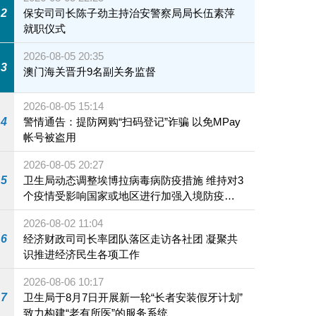
2
保安司司长陈子劲主持治安警察局局长伍素萍
就职仪式
2026-08-05 20:35
3
澳门海关晋升9名副关务监督
2026-08-05 15:14
4
警情通告：提防网购“扫码登记”诈骗 以免MPay
帐号被盗用
2026-08-05 20:27
5
卫生局动态调整埃博拉病毒病防疫措施 维持对3
个疫情受影响国家或地区进行加强入境防疫措
施
2026-08-02 11:04
6
经济财政司司长率团队落区走访各社团 凝聚共
识推进经济民生各项工作
2026-08-06 10:17
7
卫生局于8月7日开展新一轮“长者安装假牙计划”
致力构建“老有所医”的服务系统