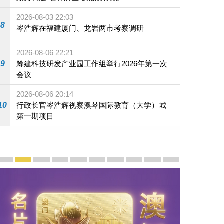
2026-08-03 22:03
8
岑浩辉在福建厦门、龙岩两市考察调研
2026-08-06 22:21
9
筹建科技研发产业园工作组举行2026年第一次
会议
2026-08-06 20:14
10
行政长官岑浩辉视察澳琴国际教育（大学）城
第一期项目
宣传及推广
赓续中葡传统友谊 续写“一国两制”新篇章 — 澳门“一国
澳门名片集
行政长官岑浩辉11月18日发表2026年施政报
施政特写
澳门特别行政区经济和社会发展第二个五
横琴粤澳深度合作区专题网站
施政小讲堂
走进澳门
澳门相簿2020
《澳门微视