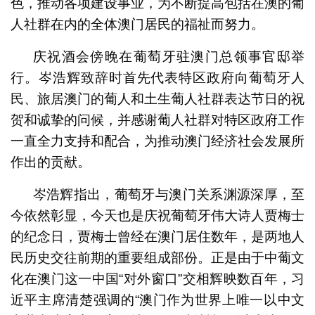
色，推动各项建设事业，为不断提高包括在澳的葡
人社群在内的全体澳门居民的福祉而努力。
庆祝酒会傍晚在葡萄牙驻澳门总领事官邸举
行。岑浩辉致辞时首先代表特区政府向葡萄牙人
民、旅居澳门的葡人和土生葡人社群表达节日的祝
贺和诚挚的问候，并感谢葡人社群对特区政府工作
一直全力支持和配合，为推动澳门经济社会发展所
作出的贡献。
岑浩辉指出，葡萄牙与澳门关系渊源深厚，至
今依然彰显，今天也是庆祝葡萄牙伟大诗人贾梅士
的纪念日，贾梅士曾经在澳门居住数年，是两地人
民历史交往前期的重要组成部份。正是由于中葡文
化在澳门这一中国“对外窗口”交相辉映数百年，习
近平主席清楚强调的“澳门作为世界上唯一以中文