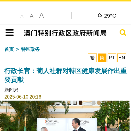
A
C
A
29°
A
搜寻
目录
首页
特区政务
繁
简
PT
EN
行政长官：葡人社群对特区健康发展作出重
要贡献
新闻局
2025-06-10 20:16