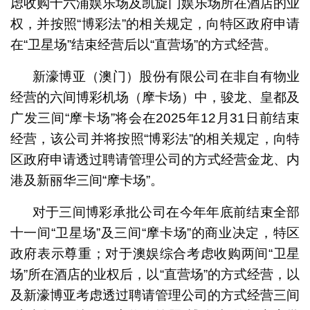
虑收购十六浦娱乐场及凯旋门娱乐场所在酒店的业
权，并按照“博彩法”的相关规定，向特区政府申请
在“卫星场”结束经营后以“直营场”的方式经营。
新濠博亚（澳门）股份有限公司在非自有物业
经营的六间博彩机场（摩卡场）中，骏龙、皇都及
广发三间“摩卡场”将会在2025年12月31日前结束
经营，该公司并将按照“博彩法”的相关规定，向特
区政府申请透过聘请管理公司的方式经营金龙、内
港及新丽华三间“摩卡场”。
对于三间博彩承批公司在今年年底前结束全部
十一间“卫星场”及三间“摩卡场”的商业决定，特区
政府表示尊重；对于澳娱综合考虑收购两间“卫星
场”所在酒店的业权后，以“直营场”的方式经营，以
及新濠博亚考虑透过聘请管理公司的方式经营三间