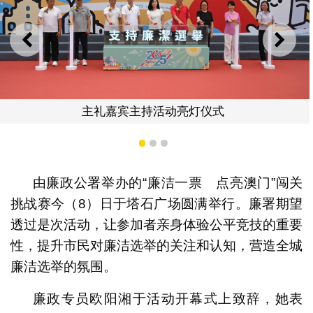
上一则
下一
动亮灯仪式
闯关挑战赛参赛队伍须完成考
目
1
2
3
由廉政公署举办的“廉洁一票 点亮澳门”闯关
挑战赛今（8）日于塔石广场圆满举行。廉署期望
透过是次活动，让参加者亲身体验公平竞技的重要
性，提升市民对廉洁选举的关注和认知，营造全城
廉洁选举的氛围。
廉政专员欧阳湘于活动开幕式上致辞，她表