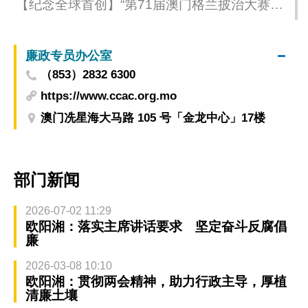
【纪念全球首创】“第71届澳门格兰披治大赛车
–国际汽联FR世界杯冠军车及车手装备特展”今
（8日）揭幕
廉政专员办公室
（853）2832 6300
https://www.ccac.org.mo
澳门冼星海大马路 105 号「金龙中心」17楼
部门新闻
2026-07-02 11:29
欧阳湘：落实主席讲话要求 坚定奋斗反腐倡
廉
2026-03-08 10:10
欧阳湘：贯彻两会精神，助力行政主导，厚植
清廉土壤