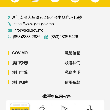
澳门南湾大马路762-804号中华广场15楼
https://www.gcs.gov.mo
info@gcs.gov.mo
(853)2833 2886
(853)2835 5426
GOV.MO
意见信箱
澳门杂志
联络我们
澳门年鉴
私隐声明
澳门相簿
使用条款
下载手机应用程序
澳门政府新闻 APP - App Store 下载
澳门政府新闻 APP - Googl
澳门政府新闻 