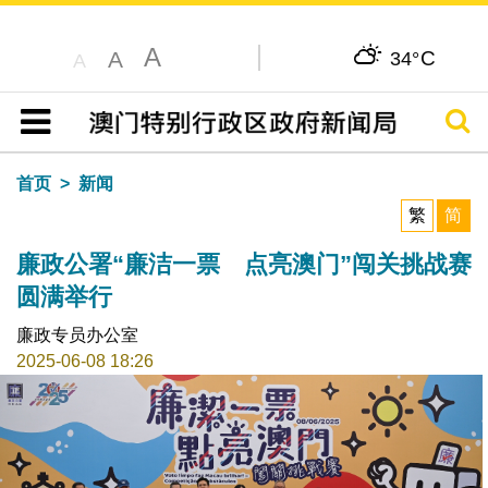
A
C
A
34°
A
搜寻
目录
首页
新闻
繁
简
廉政公署“廉洁一票 点亮澳门”闯关挑战赛
圆满举行
廉政专员办公室
2025-06-08 18:26