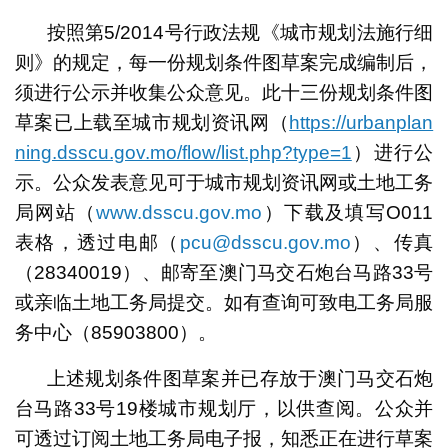
按照第5/2014号行政法规《城市规划法施行细
则》的规定，每一份规划条件图草案完成编制后，
须进行公示并收集公众意见。此十三份规划条件图
草案已上载至城市规划资讯网（
https://urbanplan
ning.dsscu.gov.mo/flow/list.php?type=1
）进行公
示。公众发表意见可于城市规划资讯网或土地工务
局网站（
www.dsscu.gov.mo
）下载及填写O011
表格，透过电邮（
pcu@dsscu.gov.mo
）
、
传真
（
28340019）、邮寄至澳门马交石炮台马路33号
或亲临土地工务局提交。如有查询可致电工务局服
务中心（85903800）。
上述规划条件图草案并已存放于澳门马交石炮
台马路33号19楼城市规划厅，以供查阅。公众并
可透过订阅土地工务局电子报，知悉正在进行草案