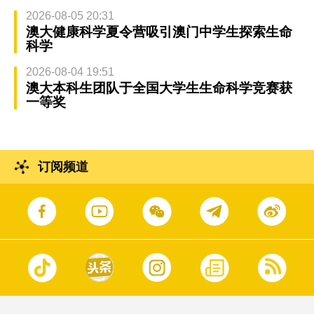
2026-08-05 20:31
澳大健康科学夏令营吸引澳门中学生探索生命
科学
2026-08-04 19:51
澳大本科生团队于全国大学生生命科学竞赛获
一等奖
订阅频道