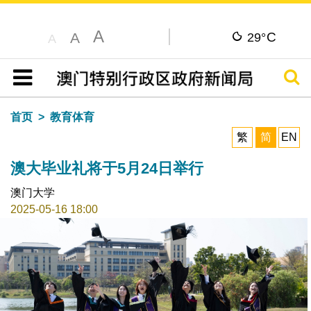
A
C
A
29°
A
搜寻
目录
首页
教育体育
繁
简
EN
澳大毕业礼将于5月24日举行
澳门大学
2025-05-16 18:00