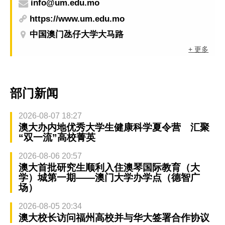
info@um.edu.mo
https://www.um.edu.mo
中国澳门氹仔大学大马路
+ 更多
部门新闻
2026-08-07 18:27
澳大办内地优秀大学生健康科学夏令营 汇聚
“双一流”高校菁英
2026-08-06 20:57
澳大首批研究生顺利入住澳琴国际教育（大
学）城第一期——澳门大学办学点（德智广
场）
2026-08-05 20:34
澳大校长访问福州高校并与华大签署合作协议