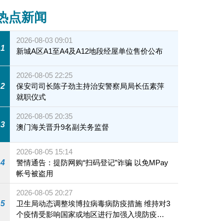
热点新闻
2026-08-03 09:01
1
新城A区A1至A4及A12地段经屋单位售价公布
2026-08-05 22:25
2
保安司司长陈子劲主持治安警察局局长伍素萍
就职仪式
2026-08-05 20:35
3
澳门海关晋升9名副关务监督
2026-08-05 15:14
4
警情通告：提防网购“扫码登记”诈骗 以免MPay
帐号被盗用
2026-08-05 20:27
5
卫生局动态调整埃博拉病毒病防疫措施 维持对3
个疫情受影响国家或地区进行加强入境防疫措