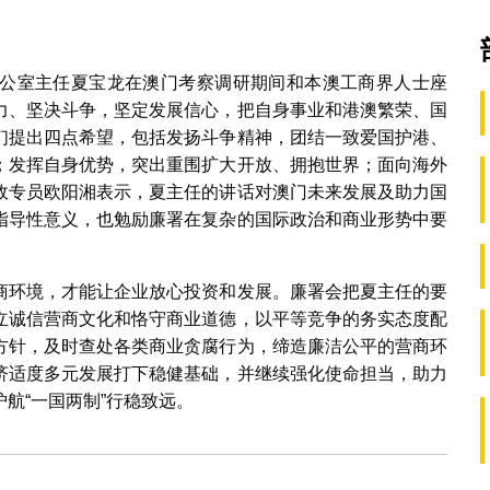
公室主任夏宝龙在澳门考察调研期间和本澳工商界人士座
力、坚决斗争，坚定发展信心，把自身事业和港澳繁荣、国
们提出四点希望，包括发扬斗争精神，团结一致爱国护港、
；发挥自身优势，突出重围扩大开放、拥抱世界；面向海外
政专员欧阳湘表示，夏主任的讲话对澳门未来发展及助力国
指导性意义，也勉励廉署在复杂的国际政治和商业形势中要
商环境，才能让企业放心投资和发展。廉署会把夏主任的要
立诚信营商文化和恪守商业道德，以平等竞争的务实态度配
方针，及时查处各类商业贪腐行为，缔造廉洁公平的营商环
济适度多元发展打下稳健基础，并继续强化使命担当，助力
航“一国两制”行稳致远。