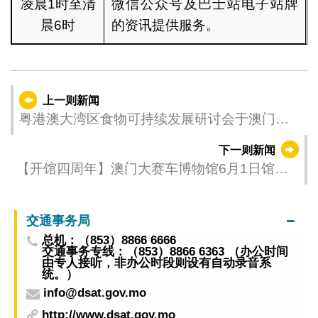
凌晨1时至清
微信公众号及巴士站电子站牌
晨6时
的资讯提供服务。
上一则新闻
粤港澳大湾区食物可持续发展研讨会于澳门理
工大学举行
下一则新闻
【开馆四周年】澳门大赛车博物馆6月1日馆庆
免费入场
交通事务局
总机：（853）8866 6666
交通事务专线：（853）8866 6363 （办公时间
由专人接听，非办公时段则设有自动录音系
统。）
info@dsat.gov.mo
http://www.dsat.gov.mo