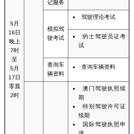
记服务
驾驶理论考试
5月
模拟驾
16日
的士驾驶员证考
驶考试
晚上
试
7时
至
查询车
查询车辆资料
5月
辆资料
17日
零晨
澳门驾驶执照续
2时
期
特别驾驶许可证
续期
国际驾驶执照申
请