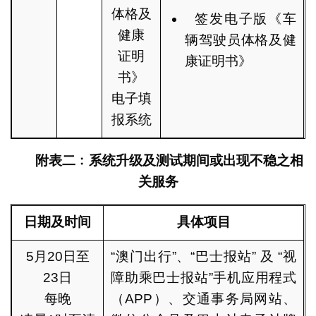
体格及
签发电子版《车
健康
辆驾驶员体格及健
证明
康证明书》
书》
电子填
报系统
附表
二
﹕系统升级
及测试
期间
或出现不稳
之相
关服务
日期及时间
具体项目
5月20日至
“澳门出行”、“巴士报站” 及 “视
23日
障助乘巴士报站”手机应用程式
每晚
（APP）、交通事务局网站、