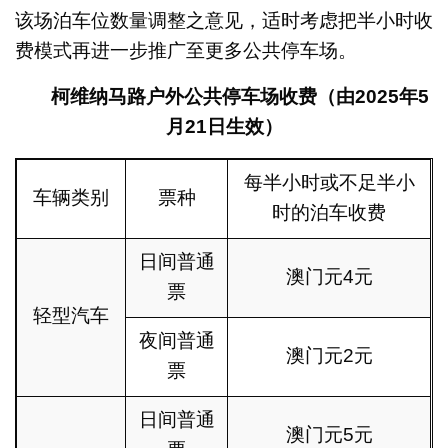
该场泊车位数量调整之意见，适时考虑把半小时收
费模式再进一步推广至更多公共停车场。
柯维纳马路户外公共停车场
收费
（
由
2025
年
5
月
21
日生效
）
每半小时或不足半小
车辆类别
票种
时的泊车收费
日间普通
澳门元4元
票
轻型汽车
夜间普通
澳门元2元
票
日间普通
澳门元5元