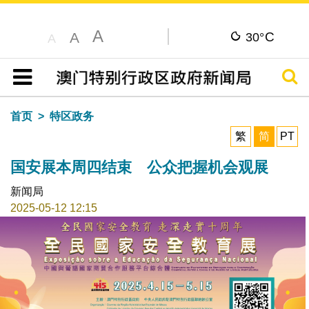
A
C
A
30°
A
搜寻
目录
首页
特区政务
繁
简
PT
国安展本周四结束 公众把握机会观展
新闻局
2025-05-12 12:15