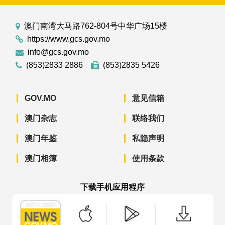
澳门南湾大马路762-804号中华广场15楼
https://www.gcs.gov.mo
info@gcs.gov.mo
(853)2833 2886
(853)2835 5426
GOV.MO
意见信箱
澳门杂志
联络我们
澳门年鉴
私隐声明
澳门相簿
使用条款
下载手机应用程序
澳门政府新闻 APP - App Store 下载
澳门政府新闻 APP - Googl
澳门政府新闻 