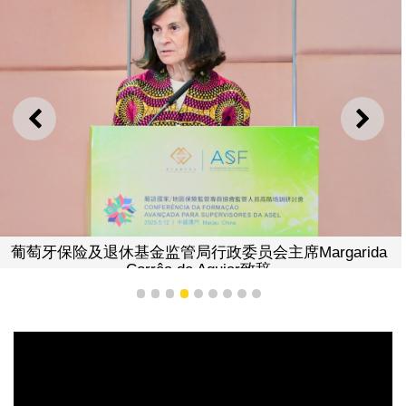
上一则
下一
葡萄牙保险及退休基金监管局行政委员会主席Margarida
Corrêa de Aguiar致辞
1
2
3
4
5
6
7
8
9