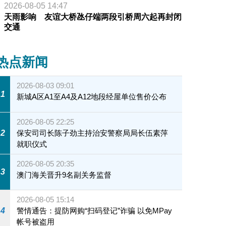
2026-08-05 14:47
天雨影响 友谊大桥氹仔端两段引桥周六起再封闭
交通
热点新闻
2026-08-03 09:01
1
新城A区A1至A4及A12地段经屋单位售价公布
2026-08-05 22:25
2
保安司司长陈子劲主持治安警察局局长伍素萍
就职仪式
2026-08-05 20:35
3
澳门海关晋升9名副关务监督
2026-08-05 15:14
4
警情通告：提防网购“扫码登记”诈骗 以免MPay
帐号被盗用