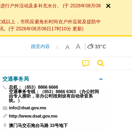
外活动及多补充水分。 (于 2026年08月08
度或以上，市民应避免长时间在户外逗留及提防中
026年08月08日17时10分 更新)
A
A
跳至内容
33°
C
A
交通事务局
总机：（853）8866 6666
交通事务专线：（853）8866 6363 （办公时间
由专人接听，非办公时段则设有自动录音系
统。）
info@dsat.gov.mo
http://www.dsat.gov.mo
澳门马交石炮台马路 33号地下