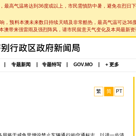
高气温将达到36度或以上，市民需慎防中暑，避免在烈日下进行户
响，预料本澳未来数日持续天晴及非常酷热，最高气温可达36
带来强雷雨及强烈阵风，请市民留意天气变化及本局最新资讯。(于 2
专题新闻
专题特写
GOV.MO
+ 更多
繁
简
PT
务局将于咸鱼里增设禁止车辆通行的交通标志，以进一步清