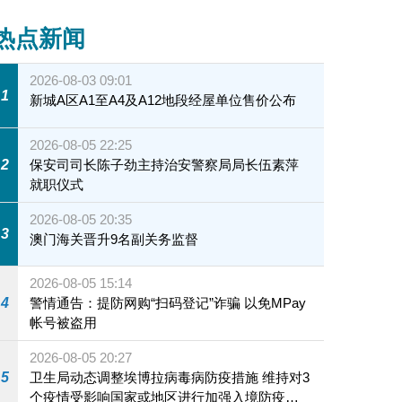
热点新闻
2026-08-03 09:01
1
新城A区A1至A4及A12地段经屋单位售价公布
2026-08-05 22:25
2
保安司司长陈子劲主持治安警察局局长伍素萍
就职仪式
2026-08-05 20:35
3
澳门海关晋升9名副关务监督
2026-08-05 15:14
4
警情通告：提防网购“扫码登记”诈骗 以免MPay
帐号被盗用
2026-08-05 20:27
5
卫生局动态调整埃博拉病毒病防疫措施 维持对3
个疫情受影响国家或地区进行加强入境防疫措