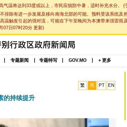
将达到33度或以上，市民应慎防中暑，适时补充水分。 (于 202
不排除有进一步发展及移向南海北部的可能。预料受该系统及
高温触发引起的强对流，可能在下午至晚间为本澳带来强雷雨
07日07时20分 更新)
专题新闻
专题特写
GOV.MO
+ 更多
繁
简
PT
EN
素的持续提升