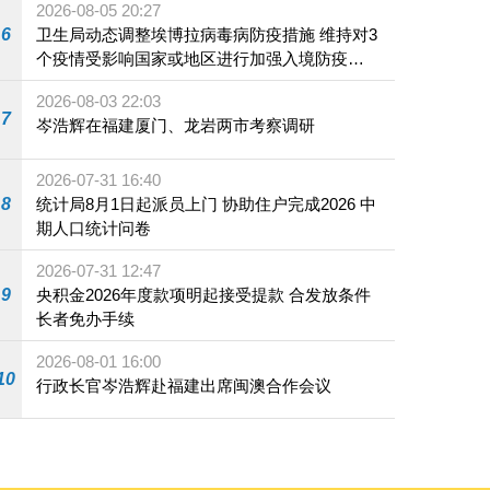
2026-08-05 20:27
6
卫生局动态调整埃博拉病毒病防疫措施 维持对3
个疫情受影响国家或地区进行加强入境防疫措
施
2026-08-03 22:03
7
岑浩辉在福建厦门、龙岩两市考察调研
2026-07-31 16:40
8
统计局8月1日起派员上门 协助住户完成2026 中
期人口统计问卷
2026-07-31 12:47
9
央积金2026年度款项明起接受提款 合发放条件
长者免办手续
2026-08-01 16:00
10
行政长官岑浩辉赴福建出席闽澳合作会议