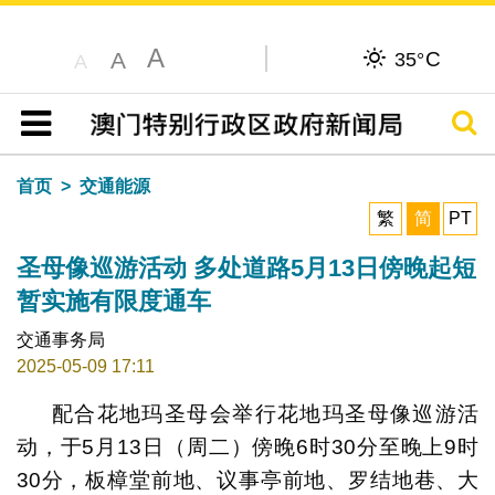
A
C
A
35°
A
搜寻
目录
首页
交通能源
繁
简
PT
圣母像巡游活动 多处道路5月13日傍晚起短
暂实施有限度通车
交通事务局
2025-05-09 17:11
配合花地玛圣母会举行花地玛圣母像巡游活
动，于5月13日（周二）傍晚6时30分至晚上9时
30分，板樟堂前地、议事亭前地、罗结地巷、大