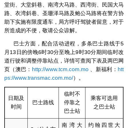
堂街、大堂斜巷、南湾大马路、西湾街、民国大马
路、衣湾斜巷、圣珊泽马路及鲍公马路将在警方协
助下实施有限度通车，局方呼吁驾驶者留意，对于
所造成的不便，敬请公众谅解。
巴士方面，配合活动进程，多条巴士路线于5
月13日的傍晚6时30分至晚上9时30分期间临时改
道行驶和调整停靠站点，详情可查阅下表及两巴网
页（澳巴：
http://www.tcm.com.mo
、新福利：
htt
ps://www.transmac.com.mo/
）。
临时不
日期及
乘客可选用
巴士路线
停靠之
时间
之巴士站
巴士站
南湾大
约翰四世大