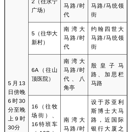
2（往永宁
马路/时
马路/马统领
广场）
代
街
南湾大
约翰四世大
5（往华大
马路/时
马路/马统领
新村）
代
街
南湾大
殷皇子马
6A（往山
马路/时
路、加思栏
顶医院）
代、八
5月13
马路
角亭
日傍晚
6时30
设于苏亚利
16（往牧
分至晚
斯博士大马
场街）、
上9时
南湾大
路，近国际
16特班车
30分
马路/时
银行大厦之