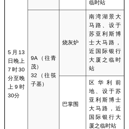
临时站
南湾湖景大
马路、设于
苏亚利斯博
烧灰炉
士大马路，
近国际银行
5月13
9A（往青
大厦之临时
日晚上
茂）
站
7时30
32（往筷
分至晚
区华利前
子基）
上9时
地、设于苏
30分
亚利斯博士
巴掌围
大马路，近
国际银行大
厦之临时站