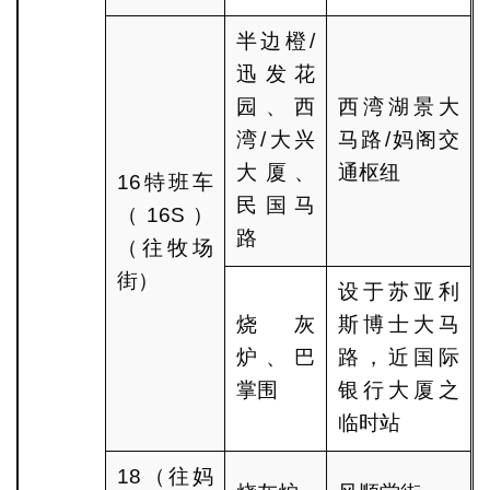
半边橙/
迅发花
园、西
西湾湖景大
湾/大兴
马路/妈阁交
大厦、
通枢纽
16特班车
民国马
（16S）
路
（往牧场
街）
设于苏亚利
烧灰
斯博士大马
炉、巴
路，近国际
掌围
银行大厦之
临时站
18（往妈