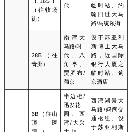
（16S）
代
临时站、约
（往牧场
翰四世大马
街）
路/马统领街
南湾大
设于苏亚利
马路/时
斯博士大马
28B（往
代、八
路，近国际
青洲）
角亭、
银行大厦之
贾罗布/
临时站、葡
葡京
京酒店
半边橙/
西湾湖景大
迅发花
马路/妈阁交
6B（往山
园、西
通枢纽、设
顶医
湾/大兴
于苏亚利斯
院）、
大厦、