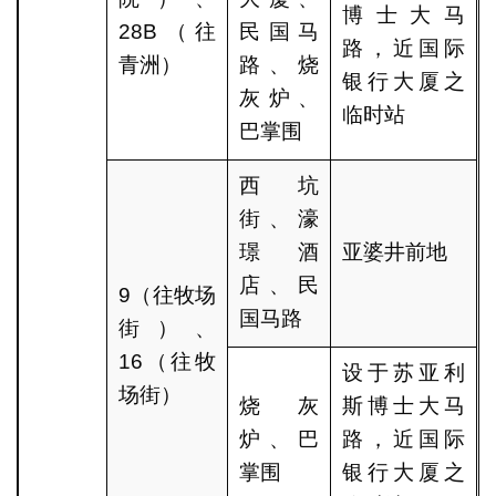
博士大马
28B（往
民国马
路，近国际
青洲）
路、烧
银行大厦之
灰炉、
临时站
巴掌围
西坑
街、濠
璟酒
亚婆井前地
店、民
9（往牧场
国马路
街）、
16（往牧
设于苏亚利
场街）
烧灰
斯博士大马
炉、巴
路，近国际
掌围
银行大厦之