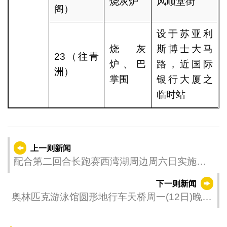
烧灰炉
风顺堂街
阁）
设于苏亚利
烧灰
斯博士大马
23（往青
炉、巴
路，近国际
洲）
掌围
银行大厦之
临时站
上一则新闻
配合第二回合长跑赛西湾湖周边周六日实施临
时交管
下一则新闻
奥林匹克游泳馆圆形地行车天桥周一(12日)晚实
施临时交管