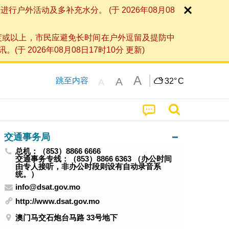
外活动及多补充水分。 (于 2026年08月08
度或以上，市民应避免长时间在户外逗留及提防中
026年08月08日17时10分 更新)
A
A
跳至内容
32°
C
A
交通事务局
总机：（853）8866 6666
交通事务专线：（853）8866 6363 （办公时间
由专人接听，非办公时段则设有自动录音系
统。）
info@dsat.gov.mo
http://www.dsat.gov.mo
澳门马交石炮台马路 33号地下