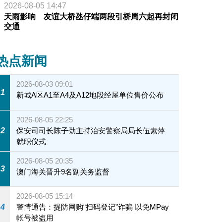
2026-08-05 14:47
天雨影响 友谊大桥氹仔端两段引桥周六起再封闭
交通
热点新闻
2026-08-03 09:01
1
新城A区A1至A4及A12地段经屋单位售价公布
2026-08-05 22:25
2
保安司司长陈子劲主持治安警察局局长伍素萍
就职仪式
2026-08-05 20:35
3
澳门海关晋升9名副关务监督
2026-08-05 15:14
4
警情通告：提防网购“扫码登记”诈骗 以免MPay
帐号被盗用