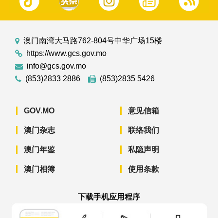
澳门南湾大马路762-804号中华广场15楼
https://www.gcs.gov.mo
info@gcs.gov.mo
(853)2833 2886
(853)2835 5426
GOV.MO
意见信箱
澳门杂志
联络我们
澳门年鉴
私隐声明
澳门相簿
使用条款
下载手机应用程序
澳门政府新闻 APP - App Store 下载
澳门政府新闻 APP - Googl
澳门政府新闻 