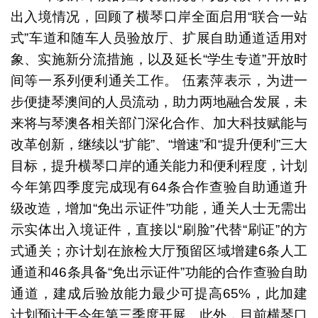
出入境情况，回顾了横琴口岸全面启用“联合一站
式”车道和随车人员验放厅、扩展自助通道适用对
象、实施新分流措施，以及延长“学生专道”开放时
间等一系列便利通关工作。 伍素萍表示，为进一
步便捷琴澳间的人员流动，助力两地融合发展，未
来将与琴澳各相关部门深化合作、加大科技赋能与
改革创新，继续以“扩能”、“增速”和“提升便利”三大
目标，提升横琴口岸的通关能力和便利程度，计划
今年第四季度完成现有64条合作查验自助通道升
级改造，增加“免出示证件”功能，通关人士无需出
示实体出入境证件，直接以“刷脸”代替“刷证”的方
式通关；亦计划在旅检大厅预留区域增建6条人工
通道和46条具备“免出示证件”功能的合作查验自助
通道，建成后验放能力最少可提高65%，此加建
计划预计于今年第三季度开展。此外，目前横琴口