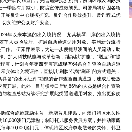
深入开展反诈宣传，完善追赃挽损机制，协同区域及国际执
上一季度有所减少，防骗宣传成效初见。司警局将巩固各项
年内开展反诈中心规模扩充、反诈合作质效提升、反诈程式优
，切实维护公众财产安全。
024年以来本澳的出入境情况，尤其横琴口岸的出入境情
和随车人员验放厅、扩展自助通道适用对象、实施新分流措
关工作。 伍素萍表示，为进一步便捷琴澳间的人员流动，助
、加大科技赋能与改革创新，继续以“扩能”、“增速”和“提
利程度，计划今年第四季度完成现有64条合作查验自助通道
示实体出入境证件，直接以“刷脸”代替“刷证”的方式通关；
条具备“免出示证件”功能的合作查验自助通道，建成后验放
季度开展。此外，目前横琴口岸约86%的人员是经合作查验
边防检查总站持续研究扩展此类通道适用对象、推出更多便
，包括综合施策鼓励生育，新增育儿津贴，向澳门特区永久性
共18,000澳门元津贴；制订托儿服务发展方案，并推动家庭
至每年10,000澳门元，体现特区政府尊老敬老的关怀。韩卫