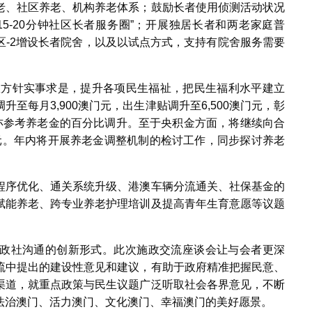
老、社区养老、机构养老体系；鼓励长者使用侦测活动状况
5-20分钟社区长者服务圈”；开展独居长者和两老家庭普
区-2增设长者院舍，以及以试点方式，支持有院舍服务需要
施政方针实事求是，提升各项民生福祉，把民生福利水平建立
至每月3,900澳门元，出生津贴调升至6,500澳门元，彰
付亦参考养老金的百分比调升。至于央积金方面，将继续向合
门元。年内将开展养老金调整机制的检讨工作，同步探讨养老
程序优化、通关系统升级、港澳车辆分流通关、社保基金的
赋能养老、跨专业养老护理培训及提高青年生育意愿等议题
政社沟通的创新形式。此次施政交流座谈会让与会者更深
流中提出的建设性意见和建议，有助于政府精准把握民意、
渠道，就重点政策与民生议题广泛听取社会各界意见，不断
法治澳门、活力澳门、文化澳门、幸福澳门的美好愿景。