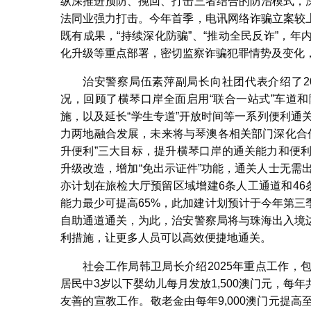
纵深推进预防、挽回、打击三者结合的防治模式，
法同业强力打击。今年首季，电讯网络诈骗立案较
既有成果，“持续深化防骗”、“推动全民反诈”，
化升级等重点部署，密切监察诈骗犯罪情势及变化
治安警察局伍素萍副局长向社团代表介绍了2
况，回顾了横琴口岸全面启用“联合一站式”车道
施，以及延长“学生专道”开放时间等一系列便利通
力两地融合发展，未来将与琴澳各相关部门深化合作
升便利”三大目标，提升横琴口岸的通关能力和便
升级改造，增加“免出示证件”功能，通关人士无需出
亦计划在旅检大厅预留区域增建6条人工通道和46
能力最少可提高65%，此加建计划预计于今年第三
自助通道通关，为此，治安警察局将与珠海出入境
利措施，让更多人员可以高效便捷地通关。
社会工作局韩卫局长介绍2025年重点工作
居民中3岁以下婴幼儿每月发放1,500澳门元，每年
友善的宣教工作。敬老金由每年9,000澳门元提高