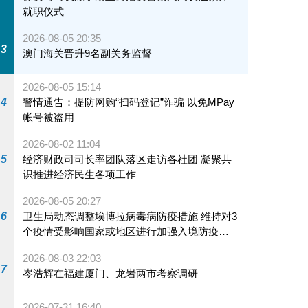
就职仪式
2026-08-05 20:35
3
澳门海关晋升9名副关务监督
2026-08-05 15:14
4
警情通告：提防网购“扫码登记”诈骗 以免MPay
帐号被盗用
2026-08-02 11:04
5
经济财政司司长率团队落区走访各社团 凝聚共
识推进经济民生各项工作
2026-08-05 20:27
6
卫生局动态调整埃博拉病毒病防疫措施 维持对3
个疫情受影响国家或地区进行加强入境防疫措
施
2026-08-03 22:03
7
岑浩辉在福建厦门、龙岩两市考察调研
2026-07-31 16:40