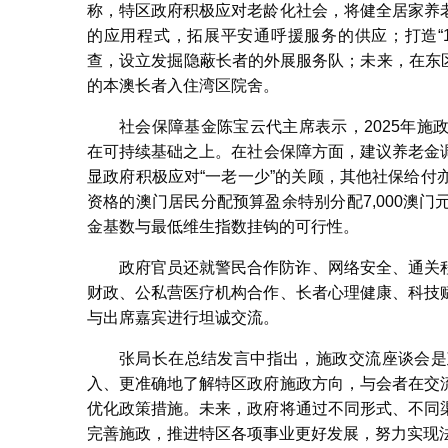
称，特区政府积极应对老龄化社会，将健全居家养
的应用程式，拓展平安通呼援服务的供应；打造“1
查，设立发掘隐蔽长者的外展服务队；未来，在东
的本澳长者入住湾区院舍。
社会保障基金陈宝云代主席表示，2025年
在可持续基础之上。在社会保障方面，建议养老金调升
显政府积极应对“一老一少”的关顾，其他社保给
资格的澳门居民分配预算盈余特别分配7,000澳
金基数与最低维生指数挂钩的可行性。
政府官员还就警民合作防诈、网络安全、通关
财政、公私营医疗机构合作、长者心理健康、科技
与出席嘉宾进行坦诚交流。
张局长在总结发言中指出，施政交流座谈会是
入、更准确地了解特区政府施政方向，与会者在交
优化政策措施。未来，政府将通过不同形式、不同
完善施政，推进特区各项事业更好发展，努力实现