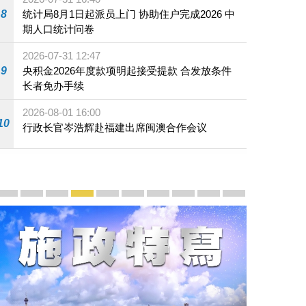
8
统计局8月1日起派员上门 协助住户完成2026 中
期人口统计问卷
2026-07-31 12:47
9
央积金2026年度款项明起接受提款 合发放条件
长者免办手续
2026-08-01 16:00
10
行政长官岑浩辉赴福建出席闽澳合作会议
宣传及推广
赓续中葡传统友谊 续写“一国两制”新篇章 — 澳门“一国
澳门名片集
行政长官岑浩辉11月18日发表2026年施政报
施政特写
澳门特别行政区经济和社会发展第二个五
横琴粤澳深度合作区专题网站
施政小讲堂
走进澳门
澳门相簿2020
《澳门微视