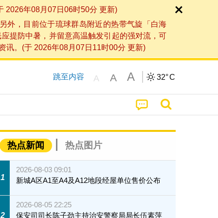
6年08月07日06时50分 更新)
另外，目前位于琉球群岛附近的热带气旋「白海
民应提防中暑，并留意高温触发引起的强对流，可
2026年08月07日11时00分 更新)
A
A
跳至内容
32°
C
A
热点新闻
热点图片
2026-08-03 09:01
1
新城A区A1至A4及A12地段经屋单位售价公布
2026-08-05 22:25
2
保安司司长陈子劲主持治安警察局局长伍素萍