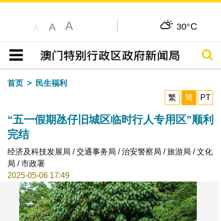
A
C
A
30°
A
搜寻
目录
首页
民生福利
繁
简
PT
“五一假期氹仔旧城区临时行人专用区”顺利
完结
经济及科技发展局 / 交通事务局 / 治安警察局 / 旅游局 / 文化
局 / 市政署
2025-05-06 17:49