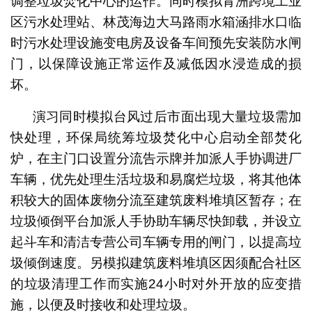
调整垃圾焚化中心的运作。同时模拟青洲跨境工业
区污水处理站、林茂海边大马路雨水箱涵排水口临
时污水处理设施变电房及设备车间预先安装防水闸
门，以保障设施正常运作及减低因水浸造成的损
坏。
演习同时模拟台风过后市面出现大量垃圾需加
快处理，环保局统筹垃圾焚化中心启动全部焚化
炉，在主门口设置分流告示牌并加派人手协调进厂
车辆，优先处理生活垃圾和易腐烂垃圾，将其他体
积较大的固体废物分流至建筑废料堆填区暂存；在
垃圾倾倒平台加派人手协助车辆尽快卸载，并设立
起斗车和清洁专营公司车辆专用的闸门，以提高垃
圾倾倒速度。另模拟建筑废料堆填区因须配合社区
的垃圾清理工作而实施24小时对外开放的应变措
施，以便及时接收和处理垃圾。