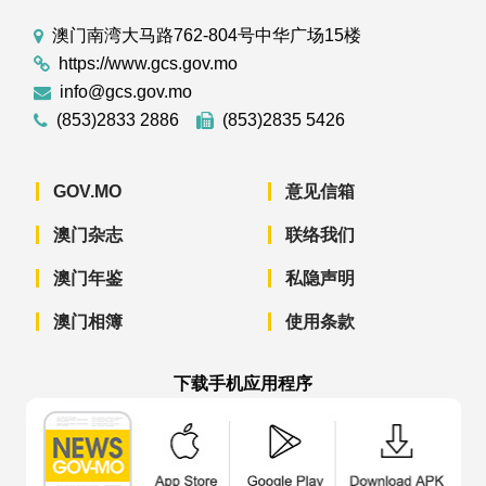
澳门南湾大马路762-804号中华广场15楼
https://www.gcs.gov.mo
info@gcs.gov.mo
(853)2833 2886
(853)2835 5426
GOV.MO
意见信箱
澳门杂志
联络我们
澳门年鉴
私隐声明
澳门相簿
使用条款
下载手机应用程序
澳门政府新闻 APP - App Store 下载
澳门政府新闻 APP - Googl
澳门政府新闻 