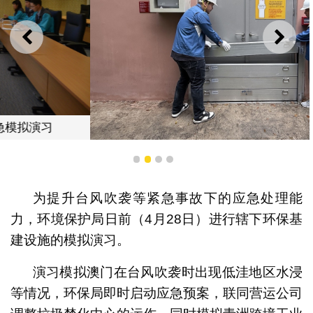
上一则
下一
在林茂海边大马路雨水箱涵排水口临时污水处理设施变电
1
2
3
4
房安装防水闸门
为提升台风吹袭等紧急事故下的应急处理能
力，环境保护局日前（4月28日）进行辖下环保基
建设施的模拟演习。
演习模拟澳门在台风吹袭时出现低洼地区水浸
等情况，环保局即时启动应急预案，联同营运公司