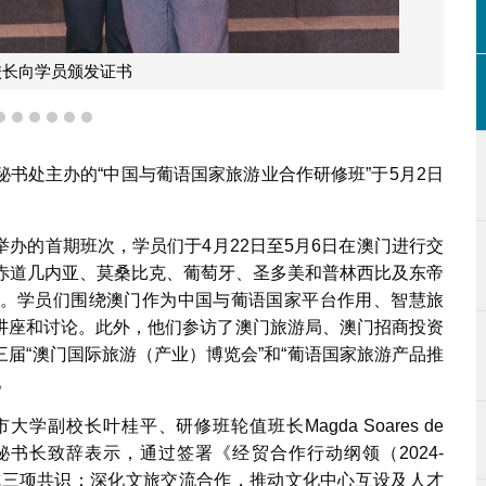
校长向学员颁发证书
3
4
5
6
7
8
书处主办的“中国与葡语国家旅游业合作研修班”于5月2日
办的首期班次，学员们于4月22日至5月6日在澳门进行交
、赤道几内亚、莫桑比克、葡萄牙、圣多美和普林西比及东帝
。学员们围绕澳门作为中国与葡语国家平台作用、智慧旅
讲座和讨论。此外，他们参访了澳门旅游局、澳门招商投资
届“澳门国际旅游（产业）博览会”和“葡语国家旅游产品推
。
副校长叶桂平、研修班轮值班长Magda Soares de
。谢颖副秘书长致辞表示，通过签署《经贸合作行动纲领（2024-
达成三项共识：深化文旅交流合作，推动文化中心互设及人才