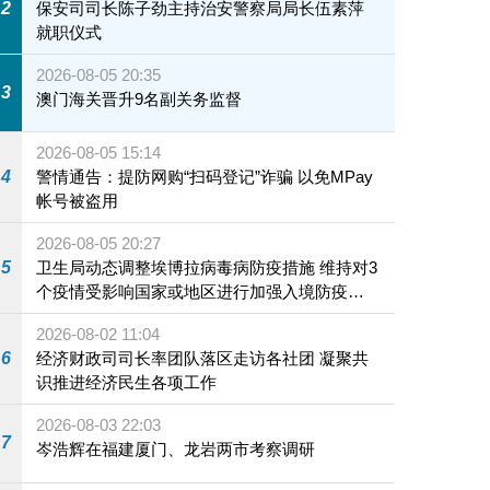
2
保安司司长陈子劲主持治安警察局局长伍素萍
就职仪式
2026-08-05 20:35
3
澳门海关晋升9名副关务监督
2026-08-05 15:14
4
警情通告：提防网购“扫码登记”诈骗 以免MPay
帐号被盗用
2026-08-05 20:27
5
卫生局动态调整埃博拉病毒病防疫措施 维持对3
个疫情受影响国家或地区进行加强入境防疫措
施
2026-08-02 11:04
6
经济财政司司长率团队落区走访各社团 凝聚共
识推进经济民生各项工作
2026-08-03 22:03
7
岑浩辉在福建厦门、龙岩两市考察调研