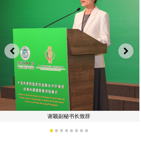
上一则
下一
叶桂平副校长向学员颁发证
1
2
3
4
5
6
7
8