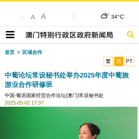
A
C
A
34°
A
搜寻
目录
首页
区域合作
繁
简
PT
中葡论坛常设秘书处举办2025年度中葡旅
游业合作研修班
中国-葡语国家经贸合作论坛(澳门)常设秘书处
2025-05-02 17:37