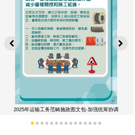
上一则
下一
2025年运输工务范畴施政图文包-加强统筹协调
1
2
3
4
5
6
7
8
9
10
11
12
13
14
15