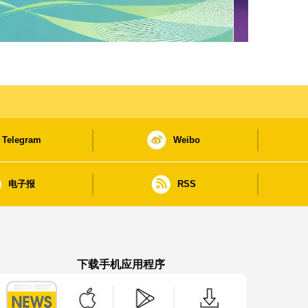
Telegram
Weibo
电子报
RSS
下载手机应用程序
澳门政府新闻 APP - App Store 下载
澳门政府新闻 APP - Google Pla
澳门政府新闻 APP -