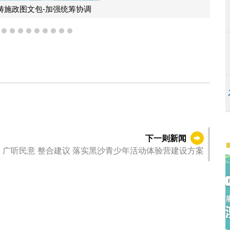
2025年运输工务范畴施政图文包-建设宜居城市1
6
7
8
9
10
11
12
13
14
15
管
下一则新闻
广听民意 整合建议 落实黑沙青少年活动体验营建设方案