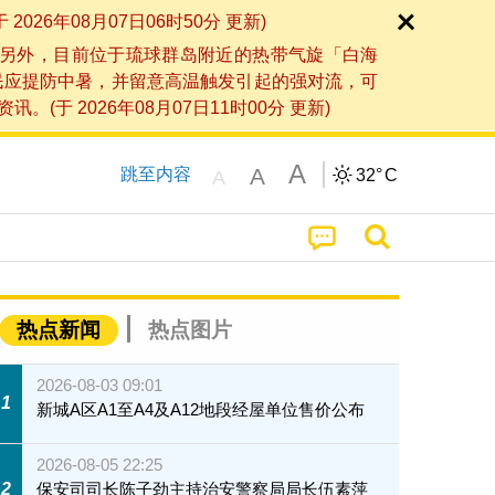
6年08月07日06时50分 更新)
另外，目前位于琉球群岛附近的热带气旋「白海
民应提防中暑，并留意高温触发引起的强对流，可
2026年08月07日11时00分 更新)
A
A
跳至内容
32°
C
A
热点新闻
热点图片
2026-08-03 09:01
1
新城A区A1至A4及A12地段经屋单位售价公布
2026-08-05 22:25
2
保安司司长陈子劲主持治安警察局局长伍素萍