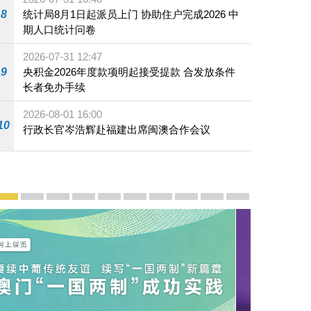
8
统计局8月1日起派员上门 协助住户完成2026 中
期人口统计问卷
2026-07-31 12:47
9
央积金2026年度款项明起接受提款 合发放条件
长者免办手续
2026-08-01 16:00
10
行政长官岑浩辉赴福建出席闽澳合作会议
宣传及推广
赓续中葡传统友谊 续写“一国两制”新篇章 — 澳门“一国
澳门名片集
行政长官岑浩辉11月18日发表2026年施政报
施政特写
澳门特别行政区经济和社会发展第二个五
横琴粤澳深度合作区专题网站
施政小讲堂
走进澳门
澳门相簿2020
《澳门微视