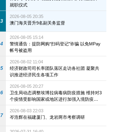
就职仪式
2026-08-05 20:35
3
澳门海关晋升9名副关务监督
2026-08-05 15:14
4
警情通告：提防网购“扫码登记”诈骗 以免MPay
帐号被盗用
2026-08-02 11:04
5
经济财政司司长率团队落区走访各社团 凝聚共
识推进经济民生各项工作
2026-08-05 20:27
6
卫生局动态调整埃博拉病毒病防疫措施 维持对3
个疫情受影响国家或地区进行加强入境防疫措
施
2026-08-03 22:03
7
岑浩辉在福建厦门、龙岩两市考察调研
2026-07-31 16:40