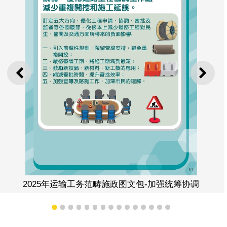
上一则
下一
2025年运输工务范畴施政图文包-加强统筹协调
1
2
3
4
5
6
7
8
9
10
11
12
13
14
15