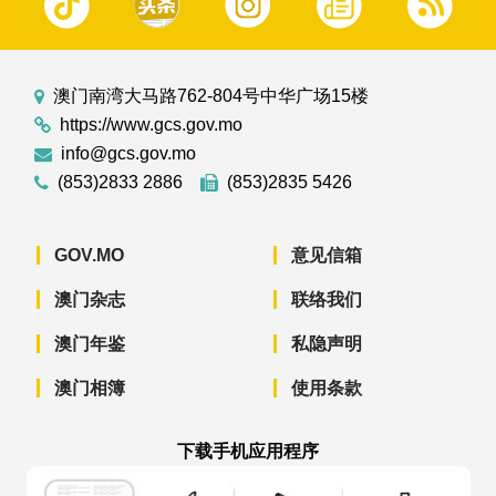
澳门南湾大马路762-804号中华广场15楼
https://www.gcs.gov.mo
info@gcs.gov.mo
(853)2833 2886
(853)2835 5426
GOV.MO
意见信箱
澳门杂志
联络我们
澳门年鉴
私隐声明
澳门相簿
使用条款
下载手机应用程序
澳门政府新闻 APP - App Store 下载
澳门政府新闻 APP - Googl
澳门政府新闻 