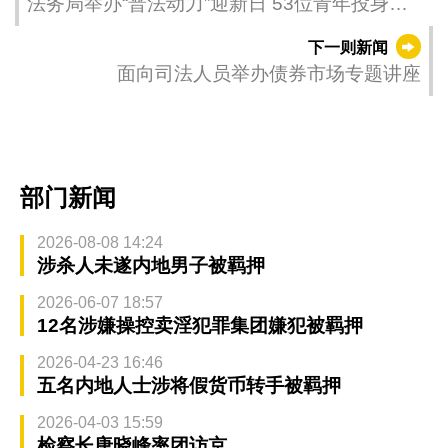
法务局举办“普法动力”迎新日 53位青年投身普
法工作
下一则新闻
面向司法人员举办债券市场专题讲座
部门新闻
2026-08-08 14:24
涉杀人未遂内地男子被羁押
2026-06-07 18:57
12名涉嫌操控卖淫犯罪集团嫌犯被羁押
2026-04-23 16:46
五名内地人士涉将假货币转手被羁押
2026-04-03 15:59
检察长唐晓峰率团访京