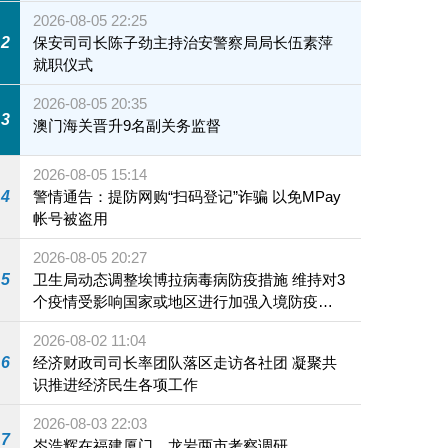
2026-08-05 22:25
2
保安司司长陈子劲主持治安警察局局长伍素萍
就职仪式
2026-08-05 20:35
3
澳门海关晋升9名副关务监督
2026-08-05 15:14
4
警情通告：提防网购“扫码登记”诈骗 以免MPay
帐号被盗用
2026-08-05 20:27
5
卫生局动态调整埃博拉病毒病防疫措施 维持对3
个疫情受影响国家或地区进行加强入境防疫措
施
2026-08-02 11:04
6
经济财政司司长率团队落区走访各社团 凝聚共
识推进经济民生各项工作
2026-08-03 22:03
7
岑浩辉在福建厦门、龙岩两市考察调研