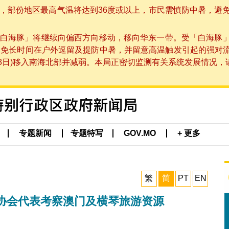
部份地区最高气温将达到36度或以上，市民需慎防中暑，避免在烈
白海豚」将继续向偏西方向移动，移向华东一带。受「白海豚
避免长时间在户外逗留及提防中暑，并留意高温触发引起的强对
8日)移入南海北部并减弱。本局正密切监测有关系统发展情况，请市
专题新闻
专题特写
GOV.MO
+ 更多
繁
简
PT
EN
协会代表考察澳门及横琴旅游资源