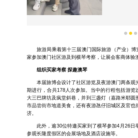
各地业界体
1
2
旅游局乘着第十三届澳门国际旅游（产业）博
家参加澳门社区游及到横琴考察，让展会客商体验
组织买家考察
探趣澳琴
本届旅博会设计了社区游览及夜游澳门两条观
期进行，合共178人次参加。当中的行程包括游览设置在北区
大三巴牌坊及疯堂斜巷，并到三盏灯（嘉路米耶圆
市品尝街市地道美食，还有夜游氹仔旧城区及官也
济。
此外，逾30位特邀买家到了横琴参加4月26日
参观长隆度假区的会展场地及酒店设施等。