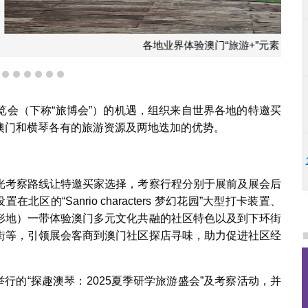
验澳门“旅游+”元素
3
4
5
6
7
8
9
览会（下称“旅博会”）的机遇，组织来自世界各地的特邀买
澳门和横琴各有的旅游资源及两地迭加的优势。
光考察路线让特邀买家选择，考察行程分别于展前及展会后
的“Sanrio characters 梦幻花园”大型打卡装置、
形地）一带体验澳门多元文化共融的社区特色以及到下环街
街等，引领展会客商到澳门社区探店寻味，助力促进社区经
举行的“探趣澳琴：2025夏季研学旅游盛会”及考察活动，并