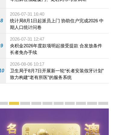
2026-07-31 16:40
8
统计局8月1日起派员上门 协助住户完成2026 中
期人口统计问卷
2026-07-31 12:47
9
央积金2026年度款项明起接受提款 合发放条件
长者免办手续
2026-08-06 10:17
10
卫生局于8月7日开展新一轮“长者安装假牙计划”
致力构建“老有所医”的服务系统
宣传及推广
赓续中葡传统友谊 续写“一国两制”新篇章 — 澳门“一国
澳门名片集
行政长官岑浩辉11月18日发表2026年施政报
施政特写
澳门特别行政区经济和社会发展第二个五
横琴粤澳深度合作区专题网站
施政小讲堂
走进澳门
澳门相簿2020
《澳门微视