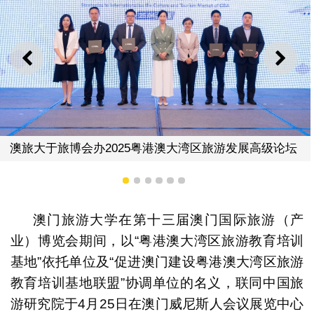
澳旅
上一则
下一
大于旅博会办2025粤港澳大湾区旅游发展高级论坛
1
2
3
4
5
6
澳门旅游大学在第十三届澳门国际旅游（产
业）博览会期间，以“粤港澳大湾区旅游教育培训
基地”依托单位及“促进澳门建设粤港澳大湾区旅游
教育培训基地联盟”协调单位的名义，联同中国旅
游研究院于4月25日在澳门威尼斯人会议展览中心