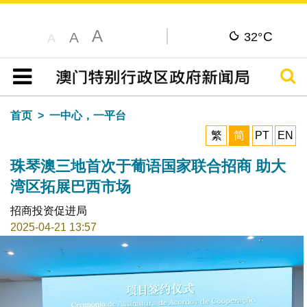
A
C
A
32°
A
搜寻
目录
首页
一中心，一平台
繁
简
PT
EN
珠琴澳三地首次于葡语国家联合招商 助大
湾区拓展巴西市场
招商投资促进局
2025-04-21 13:57