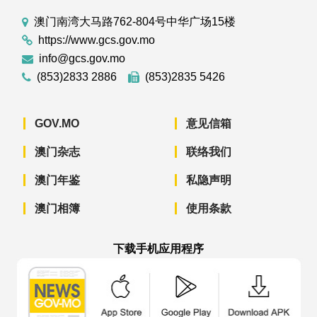
澳门南湾大马路762-804号中华广场15楼
https://www.gcs.gov.mo
info@gcs.gov.mo
(853)2833 2886
(853)2835 5426
GOV.MO
意见信箱
澳门杂志
联络我们
澳门年鉴
私隐声明
澳门相簿
使用条款
下载手机应用程序
澳门政府新闻 APP - App Store 下载
澳门政府新闻 APP - Googl
澳门政府新闻 