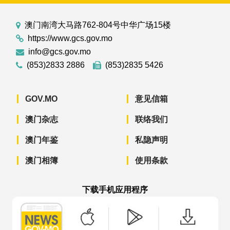
澳门南湾大马路762-804号中华广场15楼
https://www.gcs.gov.mo
info@gcs.gov.mo
(853)2833 2886
(853)2835 5426
GOV.MO
意见信箱
澳门杂志
联络我们
澳门年鉴
私隐声明
澳门相簿
使用条款
下载手机应用程序
澳门政府新闻 APP - App Store 下载
澳门政府新闻 APP - Googl
澳门政府新闻 