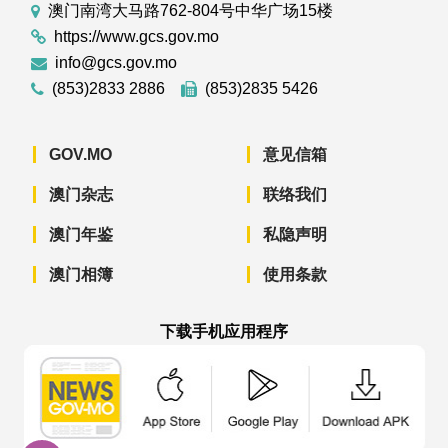
澳门南湾大马路762-804号中华广场15楼
https://www.gcs.gov.mo
info@gcs.gov.mo
(853)2833 2886
(853)2835 5426
GOV.MO
意见信箱
澳门杂志
联络我们
澳门年鉴
私隐声明
澳门相簿
使用条款
下载手机应用程序
澳门政府新闻 APP - App Store 下载
澳门政府新闻 APP - Googl
澳门政府新闻 