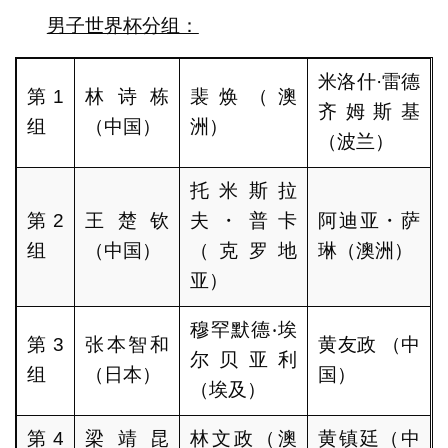
男子世界杯分组：
米洛什·雷德
第1
林诗栋
裴焕（澳
齐姆斯基
组
（中国）
洲）
（波兰）
托米斯拉
第2
王楚钦
夫・普卡
阿迪亚・萨
组
（中国）
（克罗地
琳（澳洲）
亚）
穆罕默德‧埃
第3
张本智和
黄友政 （中
尔贝亚利
组
（日本）
国）
（埃及）
第4
梁靖昆
林文政（澳
黄镇廷（中