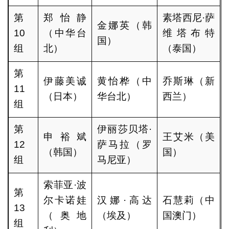
第
郑怡静
素塔西尼·萨
金娜英（韩
10
（中华台
维塔布特
国）
组
北）
（泰国）
第
伊藤美诚
黄怡桦（中
乔斯琳（新
11
（日本）
华台北）
西兰）
组
第
伊丽莎贝塔·
申裕斌
王艾米（美
12
萨马拉（罗
（韩国）
国）
组
马尼亚）
索菲亚·波
第
尔卡诺娃
汉娜·高达
石慧莉（中
13
（奥地
（埃及）
国澳门）
组