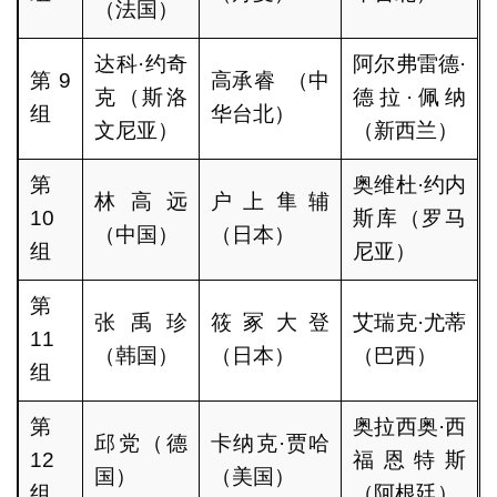
（法国）
达科·约奇
阿尔弗雷德·
第9
高承睿 （中
克（斯洛
德拉·佩纳
组
华台北）
文尼亚）
（新西兰）
第
奥维杜·约内
林高远
户上隼辅
10
斯库（罗马
（中国）
（日本）
组
尼亚）
第
张禹珍
筱冢大登
艾瑞克·尤蒂
11
（韩国）
（日本）
（巴西）
组
第
奥拉西奥·西
邱党（德
卡纳克·贾哈
12
福恩特斯
国）
（美国）
组
（阿根廷）