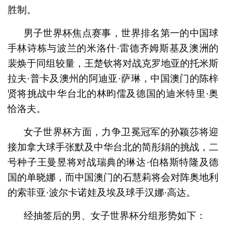
胜制。
男子世界杯焦点赛事，世界排名第一的中国球
手林诗栋与波兰的米洛什·雷德齐姆斯基及澳洲的
裴焕于同组较量，王楚钦将对战克罗地亚的托米斯
拉夫·普卡及澳州的阿迪亚·萨琳，中国澳门的陈梓
贤将挑战中华台北的林昀儒及德国的迪米特里·奥
恰洛夫。
女子世界杯方面，力争卫冕冠军的孙颖莎将迎
接加拿大球手张默及中华台北的简彤娟的挑战，二
号种子王曼昱将对战瑞典的琳达·伯格斯特隆及德
国的单晓娜，而中国澳门的石慧莉将会对阵奥地利
的索菲亚·波尔卡诺娃及埃及球手汉娜·高达。
经抽签后的男、女子世界杯分组形势如下：