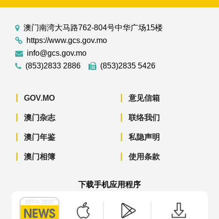
澳门南湾大马路762-804号中华广场15楼
https://www.gcs.gov.mo
info@gcs.gov.mo
(853)2833 2886
(853)2835 5426
GOV.MO
意见信箱
澳门杂志
联络我们
澳门年鉴
私隐声明
澳门相簿
使用条款
下载手机应用程序
澳门政府新闻 APP - App Store 下载
澳门政府新闻 APP - Googl
澳门政府新闻 