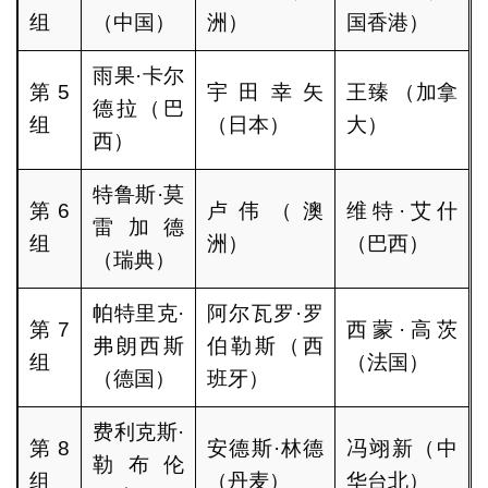
组
（中国）
洲）
国香港）
雨果·卡尔
第5
宇田幸矢
王臻 （加拿
德拉（巴
组
（日本）
大）
西）
特鲁斯·莫
第6
卢伟（澳
维特·艾什
雷加德
组
洲）
（巴西）
（瑞典）
帕特里克·
阿尔瓦罗·罗
第7
西蒙·高茨
弗朗西斯
伯勒斯（西
组
（法国）
（德国）
班牙）
费利克斯·
第8
安德斯·林德
冯翊新（中
勒布伦
组
（丹麦）
华台北）