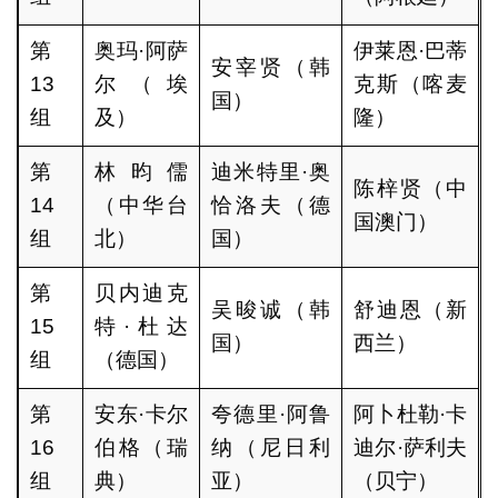
第
奥玛·阿萨
伊莱恩·巴蒂
安宰贤（韩
13
尔（埃
克斯（喀麦
国）
组
及）
隆）
第
林昀儒
迪米特里·奥
陈梓贤（中
14
（中华台
恰洛夫（德
国澳门）
组
北）
国）
第
贝内迪克
吴晙诚（韩
舒迪恩（新
15
特·杜达
国）
西兰）
组
（德国）
第
安东·卡尔
夸德里·阿鲁
阿卜杜勒·卡
16
伯格（瑞
纳（尼日利
迪尔·萨利夫
组
典）
亚）
（贝宁）