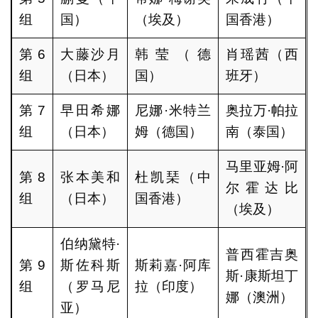
组
国）
（埃及）
国香港）
第6
大藤沙月
韩莹（德
肖瑶茜（西
组
（日本）
国）
班牙）
第7
早田希娜
尼娜·米特兰
奥拉万·帕拉
组
（日本）
姆（德国）
南（泰国）
马里亚姆·阿
第8
张本美和
杜凯琹（中
尔霍达比
组
（日本）
国香港）
（埃及）
伯纳黛特·
普西霍吉奥
第9
斯佐科斯
斯莉嘉·阿库
斯·康斯坦丁
组
（罗马尼
拉（印度）
娜（澳洲）
亚）