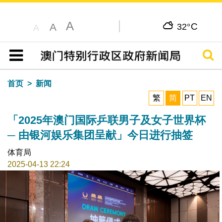
A
C
A
32°
A
搜寻
目录
首页
新闻
繁
简
PT
EN
「2025年澳门国际乒联男子及女子世界杯
─ 由银河娱乐集团呈献」今日进行抽签
体育局
2025-04-13 22:24