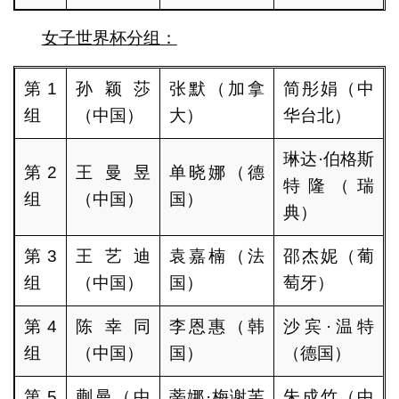
女子世界杯分组：
第1
孙颖莎
张默（加拿
简彤娟（中
组
（中国）
大）
华台北）
琳达·伯格斯
第2
王曼昱
单晓娜（德
特隆（瑞
组
（中国）
国）
典）
第3
王艺迪
袁嘉楠（法
邵杰妮（葡
组
（中国）
国）
萄牙）
第4
陈幸同
李恩惠（韩
沙宾·温特
组
（中国）
国）
（德国）
第5
蒯曼（中
蒂娜·梅谢芙
朱成竹（中