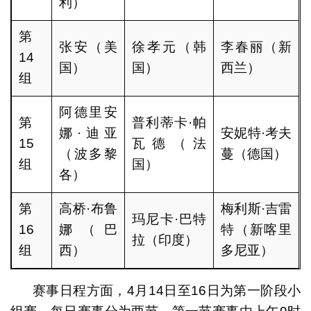
利）
第
张安（美
徐孝元（韩
李春丽（新
14
国）
国）
西兰）
组
阿德里安
第
普利蒂卡·帕
娜·迪亚
安妮特·考夫
15
瓦德（法
（波多黎
蔓（德国）
组
国）
各）
第
高桥·布鲁
梅利斯·吉雷
玛尼卡·巴特
16
娜（巴
特（新喀里
拉（印度）
组
西）
多尼亚）
赛事日程方面，4月14日至16日为第一阶段小