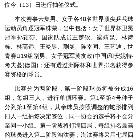
位今（13）日进行抽签仪式。
本次赛事云集男、女子各48名世界顶尖乒乓球
运动员角逐冠军殊荣，当中包括：女子世界杯卫冕
冠军孙颖莎、国家队成员王楚钦、梁靖昆、林诗
栋、林高远、王曼昱、蒯曼、陈幸同、王艺迪，世
青赛U19组别男、女子冠军黄友政(中国)和安妮特‧
考夫蔓(德国)；还有透过洲际杯和世界排名获得参
赛资格的球员。
比赛分为两阶段，第一阶段球员将被分成16
组，每组三人，进行单循环赛。第1至第4号种子
分列第1至第4组，其余球员按照调整的蛇形排列
四人一组抽签决定签位，同一协会的选手将不会分
至同一小组。第一阶段将打满四局，每组排名最高
的球员进入第二阶段淘汰赛，淘汰赛将采用七局四