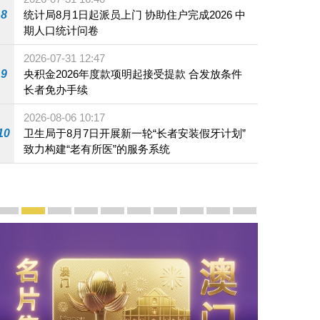
8
统计局8月1日起派员上门 协助住户完成2026 中
期人口统计问卷
2026-07-31 12:47
9
央积金2026年度款项明起接受提款 合发放条件
长者免办手续
2026-08-06 10:17
10
卫生局于8月7日开展新一轮“长者安装假牙计划”
致力构建“老有所医”的服务系统
宣传及推广
赓续中葡传统友谊 续写“一国两制”新篇章 — 澳门“一国
澳门名片集
行政长官岑浩辉11月18日发表2026年施政报
施政特写
澳门特别行政区经济和社会发展第二个五
横琴粤澳深度合作区专题网站
施政小讲堂
走进澳门
澳门相簿2020
《澳门微视