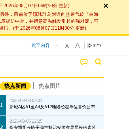
6年08月07日06时50分 更新)
另外，目前位于琉球群岛附近的热带气旋「白海
民应提防中暑，并留意高温触发引起的强对流，可
2026年08月07日11时00分 更新)
A
A
跳至内容
32°
C
A
热点新闻
热点图片
2026-08-03 09:01
1
新城A区A1至A4及A12地段经屋单位售价公布
2026-08-05 22:25
2
保安司司长陈子劲主持治安警察局局长伍素萍