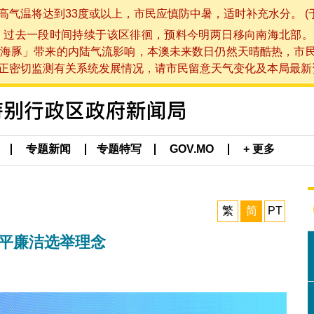
将达到33度或以上，市民应慎防中暑，适时补充水分。 (于 202
，过去一段时间持续于该区徘徊，预料今明两日移向南海北部。
海豚」带来的内陆气流影响，本澳未来数日仍然天晴酷热，市
切监测有关系统发展情况，请市民留意天气变化及本局最新资讯。(于 
专题新闻
专题特写
GOV.MO
+ 更多
繁
简
PT
公平廉洁选举理念