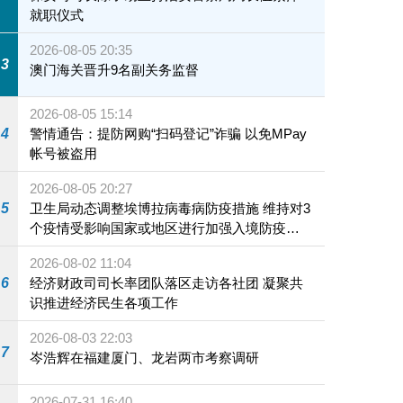
就职仪式
2026-08-05 20:35
3
澳门海关晋升9名副关务监督
2026-08-05 15:14
4
警情通告：提防网购“扫码登记”诈骗 以免MPay
帐号被盗用
2026-08-05 20:27
5
卫生局动态调整埃博拉病毒病防疫措施 维持对3
个疫情受影响国家或地区进行加强入境防疫措
施
2026-08-02 11:04
6
经济财政司司长率团队落区走访各社团 凝聚共
识推进经济民生各项工作
2026-08-03 22:03
7
岑浩辉在福建厦门、龙岩两市考察调研
2026-07-31 16:40