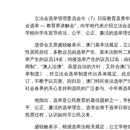
立法会选举管理委员会今（7）日应教育及青年
会选举 — 教育界讲解会”，向学校代表介绍立法
学校向学生宣导依法、公平、公正、廉洁的选举理念
选管会主席盛锐敏表示，澳门基本法规定，立
性居民担任，多数议员由选举产生。基本法附件二
举产生的议员14名；间接选举产生的议员12名；
两制”、“澳人治澳”、高度自治的方针，又符合澳
举制度》，对立法会选举制度作出具体规定。此后在20
订，不断予以完善。回归后，澳门特区依法选举产
社会各界的关心支持和选民的广泛参与。今年将选
他指出，选举是公民教育的最佳题材之一，学
平、公正、廉洁的选举理念。选管会将于选举日前
投票过程，认识如何尽公民义务。
盛锐敏表示，根据选举法相关规定，公立学校