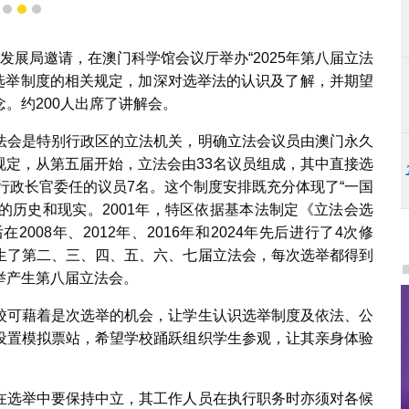
1
2
3
发展局邀请，在澳门科学馆会议厅举办“2025年第八届立法
会选举制度的相关规定，加深对选举法的认识及了解，并期望
。约200人出席了讲解会。
法会是特别行政区的立法机关，明确立法会议员由澳门永久
规定，从第五届开始，立法会由33名议员组成，其中直接选
由行政长官委任的议员7名。这个制度安排既充分体现了“一国
门的历史和现实。2001年，特区依据基本法制定《立法会选
08年、2012年、2016年和2024年先后进行了4次修
生了第二、三、四、五、六、七届立法会，每次选举都得到
举产生第八届立法会。
校可藉着是次选举的机会，让学生认识选举制度及依法、公
设置模拟票站，希望学校踊跃组织学生参观，让其亲身体验
在选举中要保持中立，其工作人员在执行职务时亦须对各候