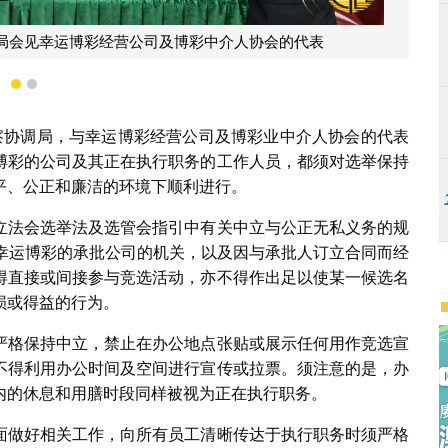
局会见幸运博彩经营公司及博彩中介人协会的代表
1
2
察协调局，与幸运博彩经营公司及博彩业中介人协会的代表
博彩的公司及其正在执行职务的工作人员，都须对选举保持
平、公正和廉洁的环境下顺利进行。
立法会选举法及选管会指引中有关中立与公正无私义务的规
营幸运博彩的承批公司的机关，以及因与承批人订立合同而经
得直接或间接参与竞选活动，亦不得作出足以使某一候选名
损或得益的行为。
严格保持中立，禁止在办公地点张贴或展示任何用作竞选宣
不得利用办公时间及空间进行宣传或拉票。须注意的是，办
内的休息和用膳时段同样被视为正在执行职务。
面做好相关工作，向所有员工清晰传达于执行职务时须严格