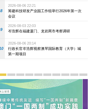
2026-08-06 22:21
8
筹建科技研发产业园工作组举行2026年第一次
会议
2026-08-03 22:03
9
岑浩辉在福建厦门、龙岩两市考察调研
2026-08-06 20:14
10
行政长官岑浩辉视察澳琴国际教育（大学）城
第一期项目
宣传及推广
赓续中葡传统友谊 续写“一国两制”新篇章 — 澳门“一国
澳门名片集
行政长官岑浩辉11月18日发表2026年施政报
施政特写
澳门特别行政区经济和社会发展第二个五
横琴粤澳深度合作区专题网站
施政小讲堂
走进澳门
澳门相簿2020
《澳门微视