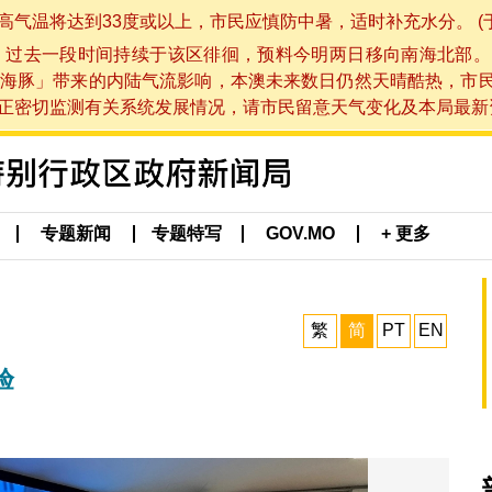
将达到33度或以上，市民应慎防中暑，适时补充水分。 (于 202
，过去一段时间持续于该区徘徊，预料今明两日移向南海北部。
海豚」带来的内陆气流影响，本澳未来数日仍然天晴酷热，市
切监测有关系统发展情况，请市民留意天气变化及本局最新资讯。(于 
专题新闻
专题特写
GOV.MO
+ 更多
繁
简
PT
EN
验