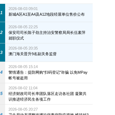
2026-08-03 09:01
1
新城A区A1至A4及A12地段经屋单位售价公布
2026-08-05 22:25
2
保安司司长陈子劲主持治安警察局局长伍素萍
就职仪式
2026-08-05 20:35
3
澳门海关晋升9名副关务监督
2026-08-05 15:14
4
警情通告：提防网购“扫码登记”诈骗 以免MPay
帐号被盗用
2026-08-02 11:04
5
经济财政司司长率团队落区走访各社团 凝聚共
识推进经济民生各项工作
2026-08-05 20:27
6
卫生局动态调整埃博拉病毒病防疫措施 维持对3