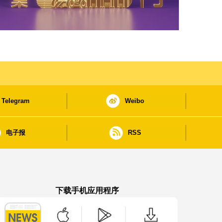
Telegram
Weibo
电子报
RSS
下载手机应用程序
澳门政府新闻 APP - App Store 下载
澳门政府新闻 APP - Google Pla
澳门政府新闻 APP -