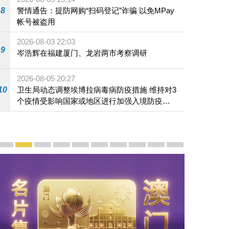
8
警情通告：提防网购“扫码登记”诈骗 以免MPay
帐号被盗用
2026-08-03 22:03
9
岑浩辉在福建厦门、龙岩两市考察调研
2026-08-05 20:27
10
卫生局动态调整埃博拉病毒病防疫措施 维持对3
个疫情受影响国家或地区进行加强入境防疫措
施
宣传及推广
赓续中葡传统友谊 续写“一国两制”新篇章 — 澳门“一国
澳门名片集
行政长官岑浩辉11月18日发表2026年施政报
施政特写
澳门特别行政区经济和社会发展第二个五
横琴粤澳深度合作区专题网站
施政小讲堂
走进澳门
澳门相簿2020
《澳门微视