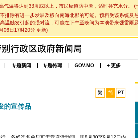
将达到33度或以上，市民应慎防中暑，适时补充水分。 (于 202
不排除有进一步发展及移向南海北部的可能。预料受该系统及
高温触发引起的强对流，可能在下午至晚间为本澳带来强雷雨
06日17时20分 更新)
专题新闻
专题特写
GOV.MO
+ 更多
繁
简
PT
发的宣传品
行，各候选名单只可于竞选活动期，即8月30至9月12日内