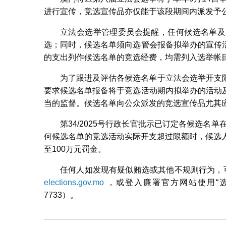
进行宣传，竞选宣传品亦仅能于该段期间内派发予
立法会选举管理委员会提醒，任何候选名单及
选；同时，候选名单须向选管会报备拟举办的宣传
的支出列作候选名单的竞选经费，均需列入选举帐
为了跟进及评估各候选名单于立法会选举开支
要求候选名单报备将于竞选活动期内拟举办的活动
当的监督。候选名单向公众派发的竞选宣传品尤其
第34/2025号行政长官批示已订定各候选名
何候选名单的竞选活动实际开支超过限额时，候选
至100万元罚金。
任何人如发现有疑似贿选或其他不规则行为，
elections.gov.mo
，或登入廉署官方网站使用“选
7733）。