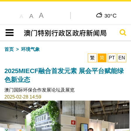
A
C
A
30°
A
搜寻
目录
首页
环境气象
繁
简
PT
EN
2025MIECF融合首发元素 展会平台赋能绿
色新业态
澳门国际环保合作发展论坛及展览
2025-02-28 14:59